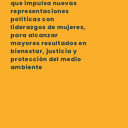
que impulsa nuevas
representaciones
políticas con
liderazgos de mujeres,
para alcanzar
mayores resultados en
bienestar, justicia y
protección del medio
ambiente
No somos un partido
político porque así
conservamos nuestra
autonomía y pluralidad
para construir alianzas y
agendas conjuntas con
diversos grupos,