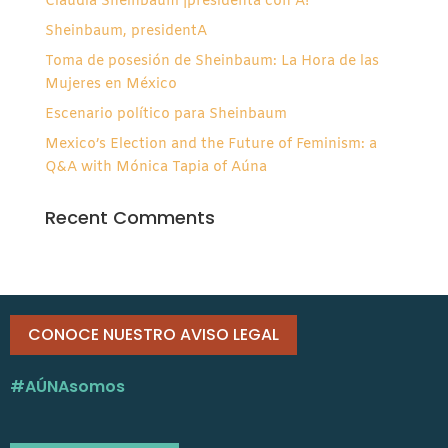
Claudia Sheinbaum ¡presidenta con A!
Sheinbaum, presidentA
Toma de posesión de Sheinbaum: La Hora de las
Mujeres en México
Escenario político para Sheinbaum
Mexico’s Election and the Future of Feminism: a
Q&A with Mónica Tapia of Aúna
Recent Comments
CONOCE NUESTRO AVISO LEGAL
#AÚNAsomos