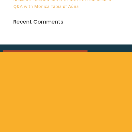
Mexico’s Election and the Future of Feminism: a
Q&A with Mónica Tapia of Aúna
Recent Comments
CONOCE NUESTRO AVISO LEGAL
#AÚNAsomos
RECIBE NOTICIAS
Escríbenos a:
participa@auna.org.mx