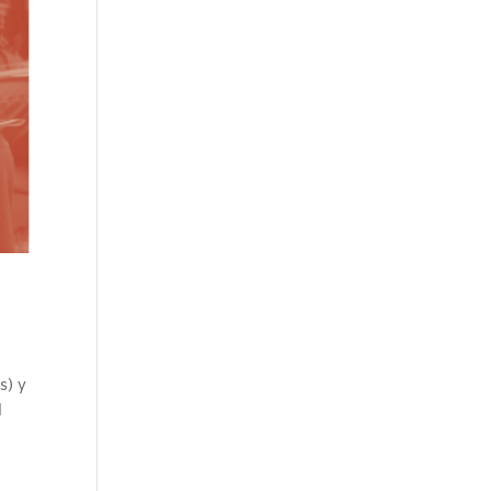
s) y
l