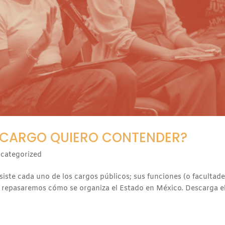
 CARGO QUIERO CONTENDER?
categorized
iste cada uno de los cargos públicos; sus funciones (o facultade
 repasaremos cómo se organiza el Estado en México. Descarga e