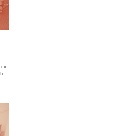
e no
cto