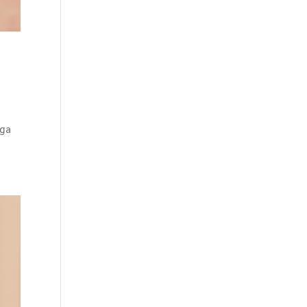
S
rga