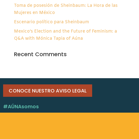
Toma de posesión de Sheinbaum: La Hora de las
Mujeres en México
Escenario político para Sheinbaum
Mexico’s Election and the Future of Feminism: a
Q&A with Mónica Tapia of Aúna
Recent Comments
CONOCE NUESTRO AVISO LEGAL
#AÚNAsomos
RECIBE NOTICIAS