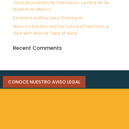
Toma de posesión de Sheinbaum: La Hora de las
Mujeres en México
Escenario político para Sheinbaum
Mexico’s Election and the Future of Feminism: a
Q&A with Mónica Tapia of Aúna
Recent Comments
CONOCE NUESTRO AVISO LEGAL
#AÚNAsomos
RECIBE NOTICIAS