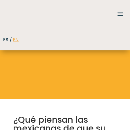
ES /
EN
¿Qué piensan las
mexicanas de que su