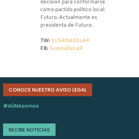
decisión para conformarse
como partido político local:
Futuro. Actualmente es
presidenta de Futuro.
TW:
SUSANADELAR
FB:
SusanaDeLaR
CONOCE NUESTRO AVISO LEGAL
#AÚNAsomos
RECIBE NOTICIAS