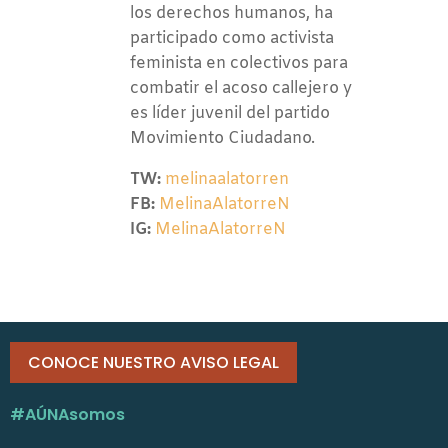
los derechos humanos, ha
participado como activista
feminista en colectivos para
combatir el acoso callejero y
es líder juvenil del partido
Movimiento Ciudadano.
TW:
melinaalatorren
FB:
MelinaAlatorreN
IG:
MelinaAlatorreN
CONOCE NUESTRO AVISO LEGAL
#AÚNAsomos