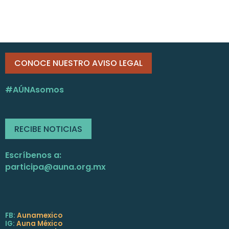
CONOCE NUESTRO AVISO LEGAL
#AÚNAsomos
RECIBE NOTICIAS
Escríbenos a:
participa@auna.org.mx
FB:
Aunamexico
IG:
Auna México