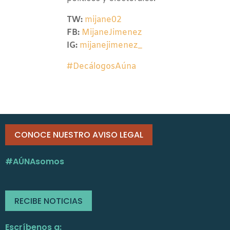
TW:
mijane02
FB:
MijaneJimenez
IG:
mijanejimenez_
#DecálogosAúna
CONOCE NUESTRO AVISO LEGAL
#AÚNAsomos
RECIBE NOTICIAS
Escríbenos a: