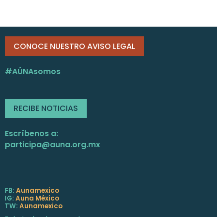
CONOCE NUESTRO AVISO LEGAL
#AÚNAsomos
RECIBE NOTICIAS
Escríbenos a:
participa@auna.org.mx
FB:
Aunamexico
IG:
Auna México
TW:
Aunamexico