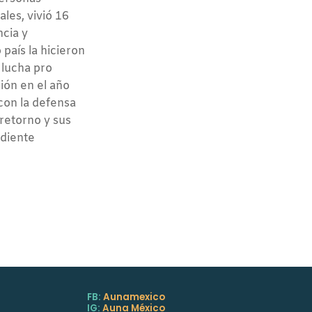
ales, vivió 16
ncia y
país la hicieron
 lucha pro
ión en el año
con la defensa
retorno y sus
ndiente
FB:
Aunamexico
IG:
Auna México