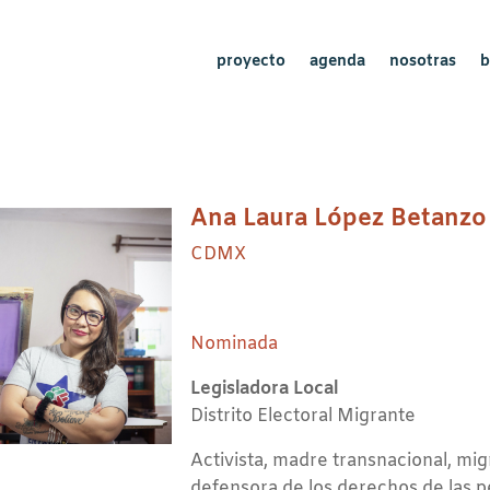
proyecto
agenda
nosotras
b
Ana Laura López Betanzo
CDMX
Nominada
Legisladora Local
Distrito Electoral Migrante
Activista, madre transnacional, mig
defensora de los derechos de las 