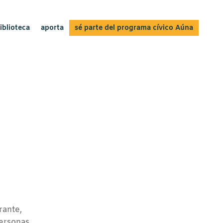
iblioteca
aporta
sé parte del programa cívico Aúna
rante,
personas